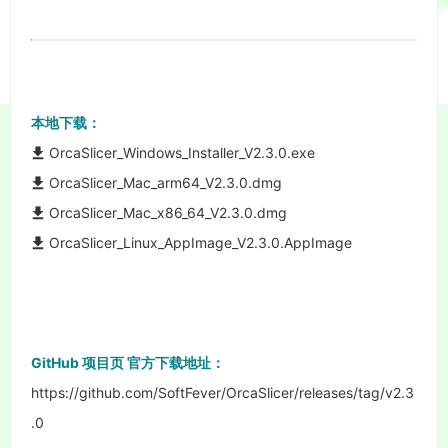
本地下载：
OrcaSlicer_Windows_Installer_V2.3.0.exe
OrcaSlicer_Mac_arm64_V2.3.0.dmg
OrcaSlicer_Mac_x86_64_V2.3.0.dmg
OrcaSlicer_Linux_AppImage_V2.3.0.AppImage
GitHub 项目页 官方下载地址：
https://github.com/SoftFever/OrcaSlicer/releases/tag/v2.3
.0