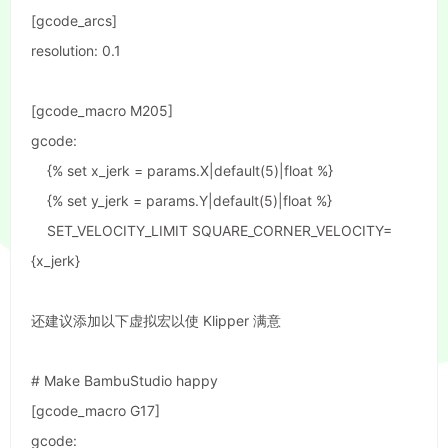
[gcode_arcs]
resolution: 0.1
[gcode_macro M205]
gcode:
{% set x_jerk = params.X|default(5)|float %}
{% set y_jerk = params.Y|default(5)|float %}
SET_VELOCITY_LIMIT SQUARE_CORNER_VELOCITY=
{x_jerk}
还建议添加以下虚拟宏以使 Klipper 满意
# Make BambuStudio happy
[gcode_macro G17]
gcode: