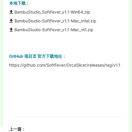
本地下载：
BambuStudio_SoftFever_v1.1-Win64.zip
BambuStudio-SoftFever_v1.1-Mac_Intel.zip
BambuStudio-SoftFever_v1.1-Mac_m1.zip
GitHub 项目页 官方下载地址：
https://github.com/SoftFever/OrcaSlicer/releases/tag/v1.1
上一篇：