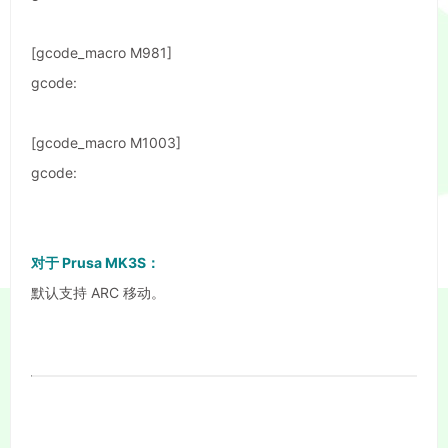
[gcode_macro M981]
gcode:
[gcode_macro M1003]
gcode:
对于 Prusa MK3S：
默认支持 ARC 移动。